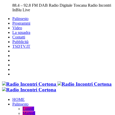
88.4 – 92.8 FM DAB Radio Digitale Toscana
Radio Incontri
InBlu Live
Palinsesto
Programmi
Video
La squadra
Contatti
Pubblicità
TSDTV.IT
HOME
Palinsesto
Lunedì
Martedì