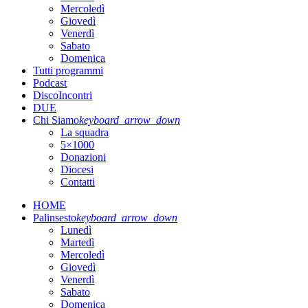
Mercoledì
Giovedì
Venerdì
Sabato
Domenica
Tutti programmi
Podcast
DiscoIncontri
DUE
Chi Siamo
keyboard_arrow_down
La squadra
5×1000
Donazioni
Diocesi
Contatti
HOME
Palinsesto
keyboard_arrow_down
Lunedì
Martedì
Mercoledì
Giovedì
Venerdì
Sabato
Domenica