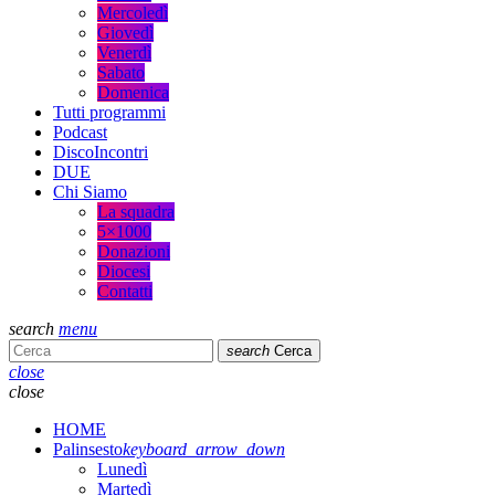
Mercoledì
Giovedì
Venerdì
Sabato
Domenica
Tutti programmi
Podcast
DiscoIncontri
DUE
Chi Siamo
La squadra
5×1000
Donazioni
Diocesi
Contatti
search
menu
search
Cerca
close
close
HOME
Palinsesto
keyboard_arrow_down
Lunedì
Martedì