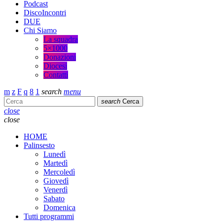
Podcast
DiscoIncontri
DUE
Chi Siamo
La squadra
5×1000
Donazioni
Diocesi
Contatti
search
menu
search
Cerca
close
close
HOME
Palinsesto
Lunedì
Martedì
Mercoledì
Giovedì
Venerdì
Sabato
Domenica
Tutti programmi