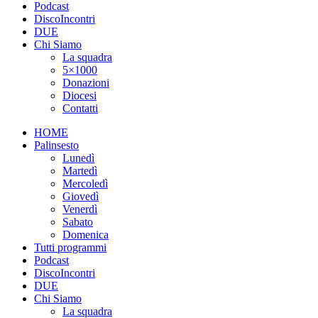
Podcast
DiscoIncontri
DUE
Chi Siamo
La squadra
5×1000
Donazioni
Diocesi
Contatti
HOME
Palinsesto
Lunedì
Martedì
Mercoledì
Giovedì
Venerdì
Sabato
Domenica
Tutti programmi
Podcast
DiscoIncontri
DUE
Chi Siamo
La squadra