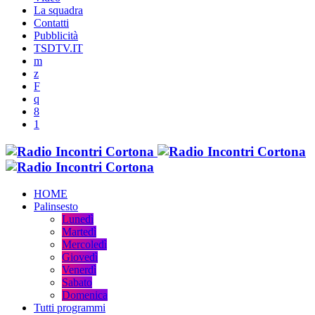
La squadra
Contatti
Pubblicità
TSDTV.IT
HOME
Palinsesto
Lunedì
Martedì
Mercoledì
Giovedì
Venerdì
Sabato
Domenica
Tutti programmi