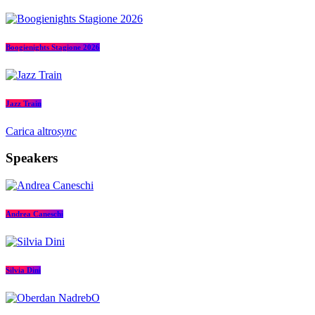
Boogienights Stagione 2026
Jazz Train
Carica altro
sync
Speakers
Andrea Caneschi
Silvia Dini