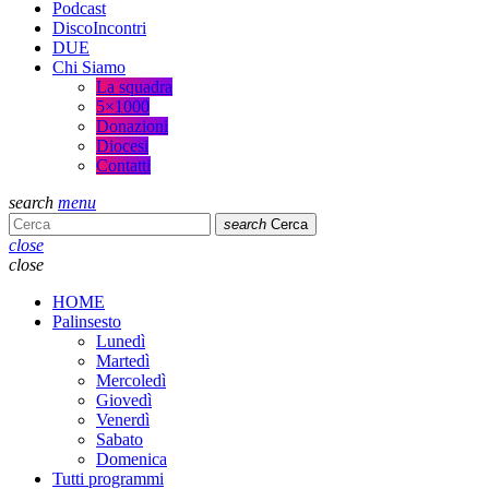
Podcast
DiscoIncontri
DUE
Chi Siamo
La squadra
5×1000
Donazioni
Diocesi
Contatti
search
menu
search
Cerca
close
close
HOME
Palinsesto
Lunedì
Martedì
Mercoledì
Giovedì
Venerdì
Sabato
Domenica
Tutti programmi