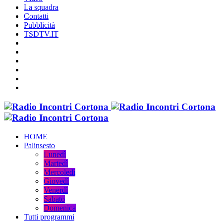
La squadra
Contatti
Pubblicità
TSDTV.IT
HOME
Palinsesto
Lunedì
Martedì
Mercoledì
Giovedì
Venerdì
Sabato
Domenica
Tutti programmi