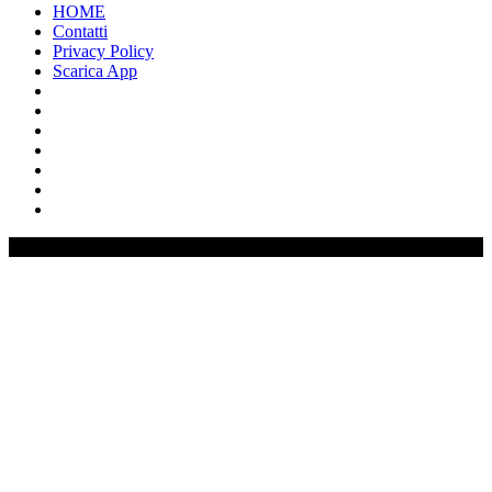
HOME
Contatti
Privacy Policy
Scarica App
0%