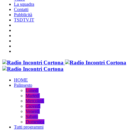
La squadra
Contatti
Pubblicità
TSDTV.IT
HOME
Palinsesto
Lunedì
Martedì
Mercoledì
Giovedì
Venerdì
Sabato
Domenica
Tutti programmi