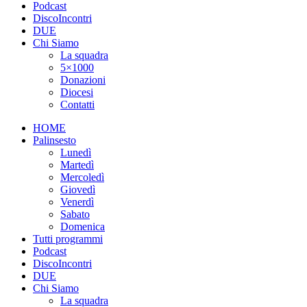
Podcast
DiscoIncontri
DUE
Chi Siamo
La squadra
5×1000
Donazioni
Diocesi
Contatti
HOME
Palinsesto
Lunedì
Martedì
Mercoledì
Giovedì
Venerdì
Sabato
Domenica
Tutti programmi
Podcast
DiscoIncontri
DUE
Chi Siamo
La squadra