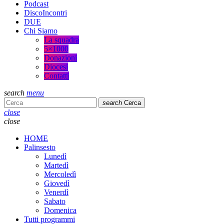
Podcast
DiscoIncontri
DUE
Chi Siamo
La squadra
5×1000
Donazioni
Diocesi
Contatti
search
menu
search
Cerca
close
close
HOME
Palinsesto
Lunedì
Martedì
Mercoledì
Giovedì
Venerdì
Sabato
Domenica
Tutti programmi