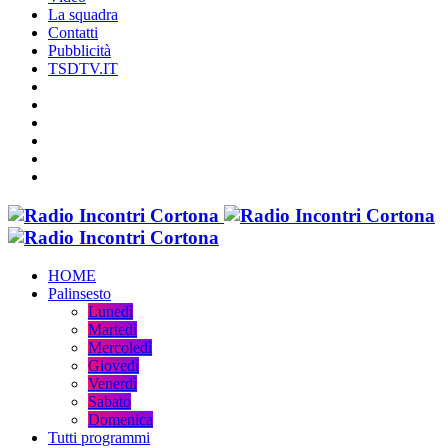
La squadra
Contatti
Pubblicità
TSDTV.IT
HOME
Palinsesto
Lunedì
Martedì
Mercoledì
Giovedì
Venerdì
Sabato
Domenica
Tutti programmi