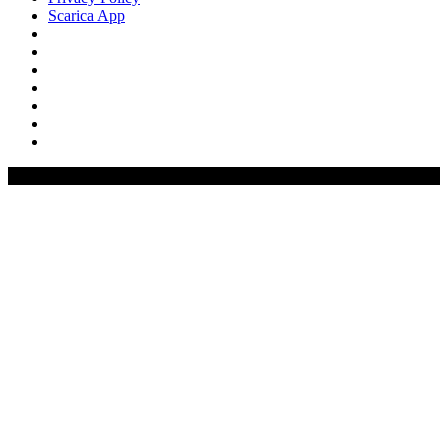
Scarica App
0%