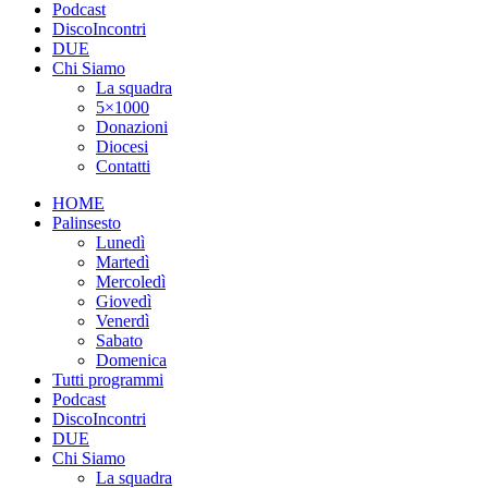
Podcast
DiscoIncontri
DUE
Chi Siamo
La squadra
5×1000
Donazioni
Diocesi
Contatti
HOME
Palinsesto
Lunedì
Martedì
Mercoledì
Giovedì
Venerdì
Sabato
Domenica
Tutti programmi
Podcast
DiscoIncontri
DUE
Chi Siamo
La squadra