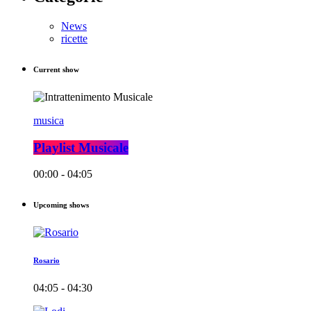
News
ricette
Current show
musica
Playlist Musicale
00:00 - 04:05
Upcoming shows
Rosario
04:05 - 04:30