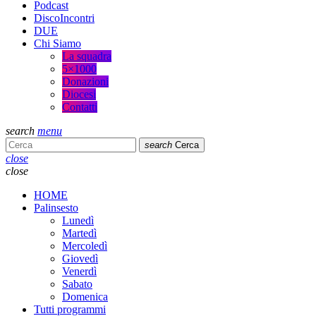
Podcast
DiscoIncontri
DUE
Chi Siamo
La squadra
5×1000
Donazioni
Diocesi
Contatti
search
menu
search
Cerca
close
close
HOME
Palinsesto
Lunedì
Martedì
Mercoledì
Giovedì
Venerdì
Sabato
Domenica
Tutti programmi