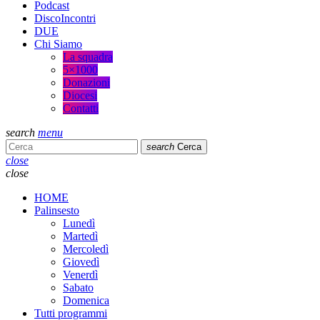
Podcast
DiscoIncontri
DUE
Chi Siamo
La squadra
5×1000
Donazioni
Diocesi
Contatti
search
menu
search
Cerca
close
close
HOME
Palinsesto
Lunedì
Martedì
Mercoledì
Giovedì
Venerdì
Sabato
Domenica
Tutti programmi