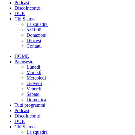
Podcast
DiscoIncontri
DUE
Chi Siamo
La squadra
5×1000
Donazioni
Diocesi
Contatti
HOME
Palinsesto
Lunedì
Martedì
Mercoledì
Giovedì
Venerdì
Sabato
Domenica
Tutti programmi
Podcast
DiscoIncontri
DUE
Chi Siamo
La squadra