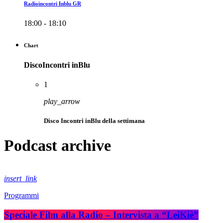
Radioincontri Inblu GR
18:00 - 18:10
Chart
DiscoIncontri inBlu
1
play_arrow
Disco Incontri inBlu della settimana
Podcast archive
insert_link
Programmi
Speciale Film alla Radio – Intervista a “LeiKiè”