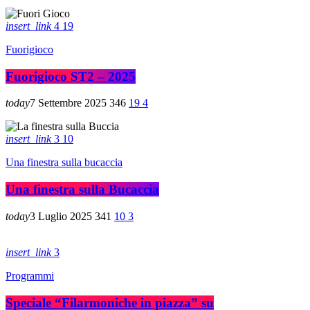
insert_link
4
19
Fuorigioco
Fuorigioco ST2 – 2025
today
7 Settembre 2025
346
19
4
insert_link
3
10
Una finestra sulla bucaccia
Una finestra sulla Bucaccia
today
3 Luglio 2025
341
10
3
insert_link
3
Programmi
Speciale “Filarmoniche in piazza” su