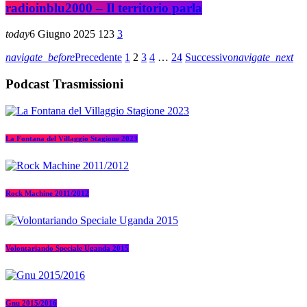
radioinblu2000 – Il territorio parla
today
6 Giugno 2025
123
3
navigate_before
Precedente
1
2
3
4
…
24
Successivo
navigate_next
Podcast Trasmissioni
La Fontana del Villaggio Stagione 2023
Rock Machine 2011/2012
Volontariando Speciale Uganda 2015
Gnu 2015/2016