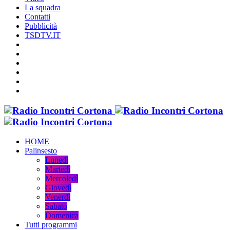
La squadra
Contatti
Pubblicità
TSDTV.IT
HOME
Palinsesto
Lunedì
Martedì
Mercoledì
Giovedì
Venerdì
Sabato
Domenica
Tutti programmi