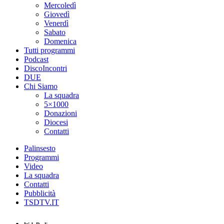
Mercoledì
Giovedì
Venerdì
Sabato
Domenica
Tutti programmi
Podcast
DiscoIncontri
DUE
Chi Siamo
La squadra
5×1000
Donazioni
Diocesi
Contatti
Palinsesto
Programmi
Video
La squadra
Contatti
Pubblicità
TSDTV.IT