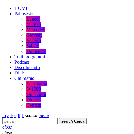
HOME
Palinsesto
Lunedì
Martedì
Mercoledì
Giovedì
Venerdì
Sabato
Domenica
Tutti programmi
Podcast
DiscoIncontri
DUE
Chi Siamo
La squadra
5×1000
Donazioni
Diocesi
Contatti
search
menu
search
Cerca
close
close