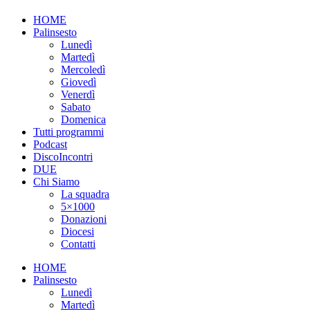
HOME
Palinsesto
Lunedì
Martedì
Mercoledì
Giovedì
Venerdì
Sabato
Domenica
Tutti programmi
Podcast
DiscoIncontri
DUE
Chi Siamo
La squadra
5×1000
Donazioni
Diocesi
Contatti
HOME
Palinsesto
Lunedì
Martedì