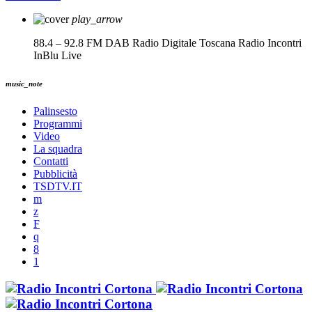
play_arrow
88.4 – 92.8 FM DAB Radio Digitale Toscana
Radio Incontri
InBlu Live
music_note
Palinsesto
Programmi
Video
La squadra
Contatti
Pubblicità
TSDTV.IT