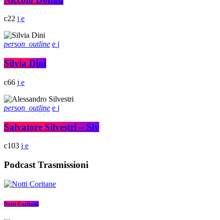
22
person_outline
Silvia Dini
66
person_outline
Salvatore Silvestri – Sly
103
Podcast Trasmissioni
Notti Coritane