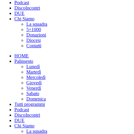
Podcast
DiscoIncontri
DUE
Chi Siamo
La squadra
5×1000
Donazioni
Diocesi
Contatti
HOME
Palinsesto
Lunedì
Martedì
Mercoledì
Giovedì
Venerdì
Sabato
Domenica
Tutti programmi
Podcast
DiscoIncontri
DUE
Chi Siamo
La squadra