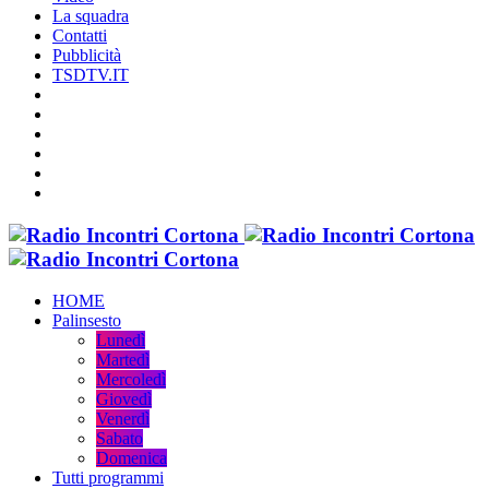
La squadra
Contatti
Pubblicità
TSDTV.IT
HOME
Palinsesto
Lunedì
Martedì
Mercoledì
Giovedì
Venerdì
Sabato
Domenica
Tutti programmi