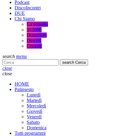
Podcast
DiscoIncontri
DUE
Chi Siamo
La squadra
5×1000
Donazioni
Diocesi
Contatti
search
menu
search
Cerca
close
close
HOME
Palinsesto
Lunedì
Martedì
Mercoledì
Giovedì
Venerdì
Sabato
Domenica
Tutti programmi