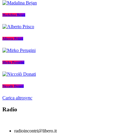
Madalina Bejan
Alberto Prisco
Mirko Perugini
Niccolò Donati
Carica altro
sync
Radio
radioincontri@libero.it