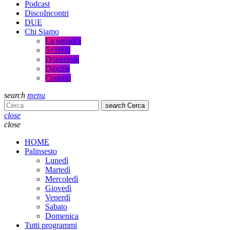
Podcast
DiscoIncontri
DUE
Chi Siamo
La squadra
5×1000
Donazioni
Diocesi
Contatti
search
menu
search
Cerca
close
close
HOME
Palinsesto
Lunedì
Martedì
Mercoledì
Giovedì
Venerdì
Sabato
Domenica
Tutti programmi