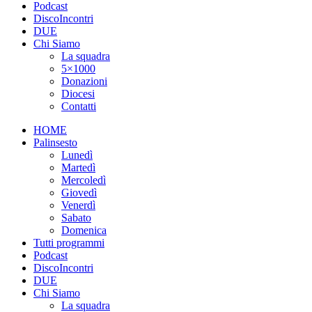
Podcast
DiscoIncontri
DUE
Chi Siamo
La squadra
5×1000
Donazioni
Diocesi
Contatti
HOME
Palinsesto
Lunedì
Martedì
Mercoledì
Giovedì
Venerdì
Sabato
Domenica
Tutti programmi
Podcast
DiscoIncontri
DUE
Chi Siamo
La squadra