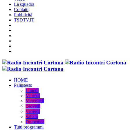
La squadra
Contatti
Pubblicità
TSDTV.IT
HOME
Palinsesto
Lunedì
Martedì
Mercoledì
Giovedì
Venerdì
Sabato
Domenica
Tutti programmi