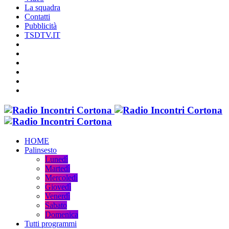
La squadra
Contatti
Pubblicità
TSDTV.IT
HOME
Palinsesto
Lunedì
Martedì
Mercoledì
Giovedì
Venerdì
Sabato
Domenica
Tutti programmi