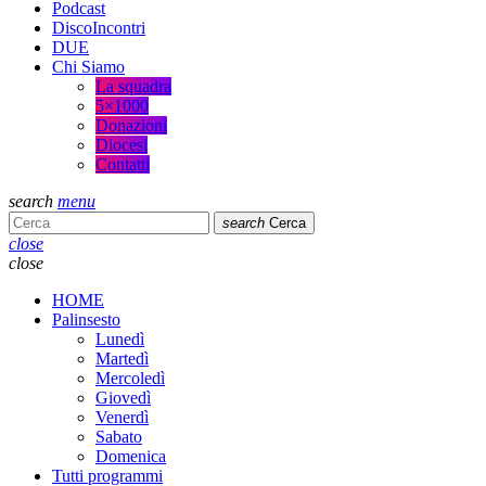
Podcast
DiscoIncontri
DUE
Chi Siamo
La squadra
5×1000
Donazioni
Diocesi
Contatti
search
menu
search
Cerca
close
close
HOME
Palinsesto
Lunedì
Martedì
Mercoledì
Giovedì
Venerdì
Sabato
Domenica
Tutti programmi