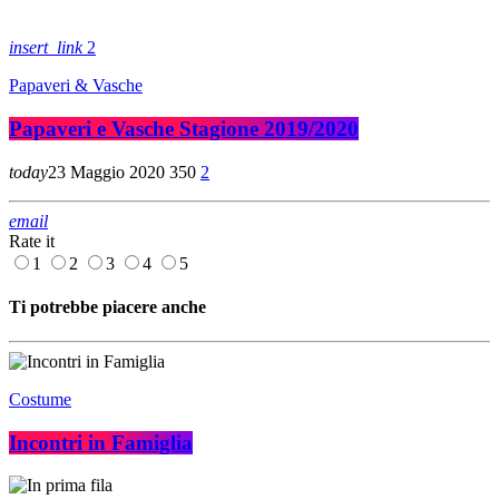
insert_link
2
Papaveri & Vasche
Papaveri e Vasche Stagione 2019/2020
today
23 Maggio 2020
350
2
email
Rate it
1
2
3
4
5
Ti potrebbe piacere anche
Costume
Incontri in Famiglia