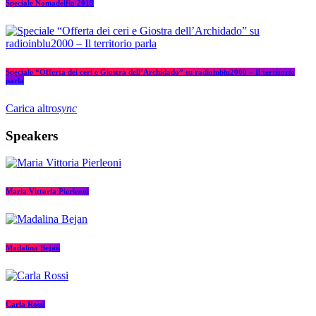
Speciale Nomadelfia 2015
Speciale “Offerta dei ceri e Giostra dell’Archidado” su radioinblu2000 – Il territorio
parla
Carica altro
sync
Speakers
Maria Vittoria Pierleoni
Madalina Bejan
Carla Rossi