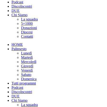
Podcast
DiscoIncontri
DUE
Chi Siamo
La squadra
5×1000
Donazioni
Diocesi
Contatti
HOME
Palinsesto
Lunedì
Martedì
Mercoledì
Giovedì
Venerdì
Sabato
Domenica
Tutti programmi
Podcast
DiscoIncontri
DUE
Chi Siamo
La squadra