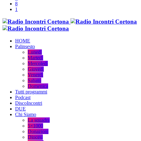
HOME
Palinsesto
Lunedì
Martedì
Mercoledì
Giovedì
Venerdì
Sabato
Domenica
Tutti programmi
Podcast
DiscoIncontri
DUE
Chi Siamo
La squadra
5×1000
Donazioni
Diocesi