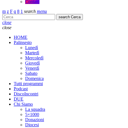
Contatti
search
menu
search
Cerca
close
close
HOME
Palinsesto
Lunedì
Martedì
Mercoledì
Giovedì
Venerdì
Sabato
Domenica
Tutti programmi
Podcast
DiscoIncontri
DUE
Chi Siamo
La squadra
5×1000
Donazioni
Diocesi