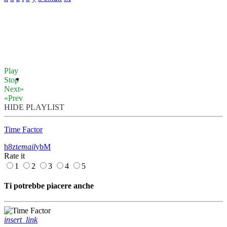
Play
Stop
Next»
«Prev
HIDE PLAYLIST
Time Factor
email
Rate it
1
2
3
4
5
Ti potrebbe piacere anche
insert_link