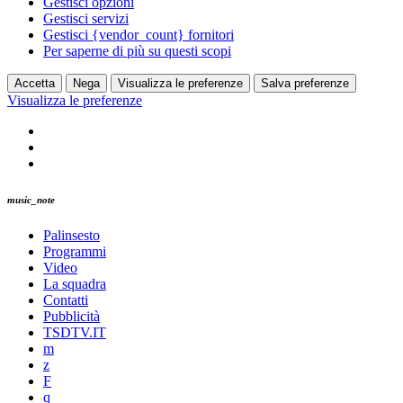
Gestisci opzioni
Gestisci servizi
Gestisci {vendor_count} fornitori
Per saperne di più su questi scopi
Accetta
Nega
Visualizza le preferenze
Salva preferenze
Visualizza le preferenze
music_note
Palinsesto
Programmi
Video
La squadra
Contatti
Pubblicità
TSDTV.IT