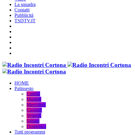
La squadra
Contatti
Pubblicità
TSDTV.IT
HOME
Palinsesto
Lunedì
Martedì
Mercoledì
Giovedì
Venerdì
Sabato
Domenica
Tutti programmi