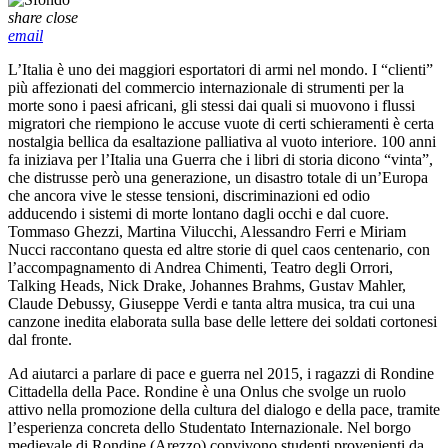
share
close
email
L’Italia è uno dei maggiori esportatori di armi nel mondo. I “clienti”
più affezionati del commercio internazionale di strumenti per la
morte sono i paesi africani, gli stessi dai quali si muovono i flussi
migratori che riempiono le accuse vuote di certi schieramenti è certa
nostalgia bellica da esaltazione palliativa al vuoto interiore. 100 anni
fa iniziava per l’Italia una Guerra che i libri di storia dicono “vinta”,
che distrusse però una generazione, un disastro totale di un’Europa
che ancora vive le stesse tensioni, discriminazioni ed odio
adducendo i sistemi di morte lontano dagli occhi e dal cuore.
Tommaso Ghezzi, Martina Vilucchi, Alessandro Ferri e Miriam
Nucci raccontano questa ed altre storie di quel caos centenario, con
l’accompagnamento di Andrea Chimenti, Teatro degli Orrori,
Talking Heads, Nick Drake, Johannes Brahms, Gustav Mahler,
Claude Debussy, Giuseppe Verdi e tanta altra musica, tra cui una
canzone inedita elaborata sulla base delle lettere dei soldati cortonesi
dal fronte.
Ad aiutarci a parlare di pace e guerra nel 2015, i ragazzi di Rondine
Cittadella della Pace. Rondine è una Onlus che svolge un ruolo
attivo nella promozione della cultura del dialogo e della pace, tramite
l’esperienza concreta dello Studentato Internazionale. Nel borgo
medievale di Rondine (Arezzo) convivono studenti provenienti da