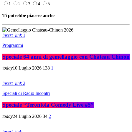
1
2
3
4
5
Ti potrebbe piacere anche
insert_link
1
Programmi
Speciale 64 anni di gemellaggio con Château Chinon
today
10 Luglio 2026
138
1
insert_link
2
Speciali di Radio Incontri
Speciale “Terontola Comedy Live #5”
today
24 Luglio 2026
34
2
insert_link