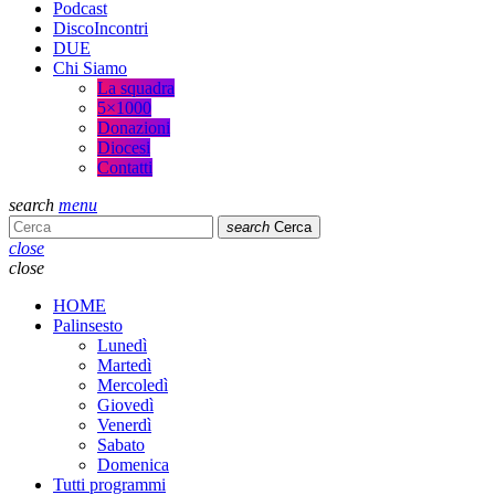
Podcast
DiscoIncontri
DUE
Chi Siamo
La squadra
5×1000
Donazioni
Diocesi
Contatti
search
menu
search
Cerca
close
close
HOME
Palinsesto
Lunedì
Martedì
Mercoledì
Giovedì
Venerdì
Sabato
Domenica
Tutti programmi