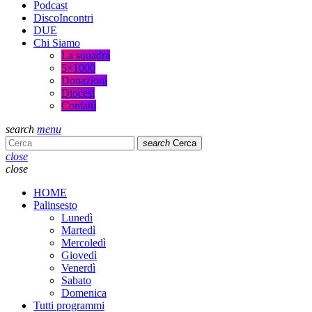
Podcast
DiscoIncontri
DUE
Chi Siamo
La squadra
5×1000
Donazioni
Diocesi
Contatti
search
menu
search
Cerca
close
close
HOME
Palinsesto
Lunedì
Martedì
Mercoledì
Giovedì
Venerdì
Sabato
Domenica
Tutti programmi