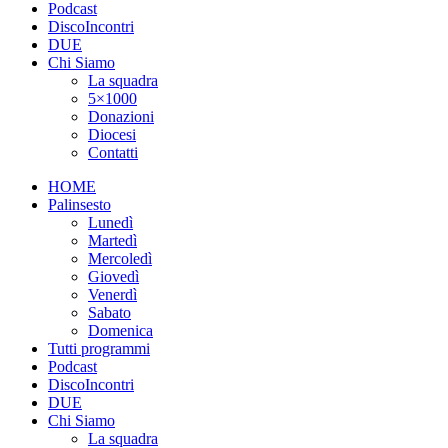
Podcast
DiscoIncontri
DUE
Chi Siamo
La squadra
5×1000
Donazioni
Diocesi
Contatti
HOME
Palinsesto
Lunedì
Martedì
Mercoledì
Giovedì
Venerdì
Sabato
Domenica
Tutti programmi
Podcast
DiscoIncontri
DUE
Chi Siamo
La squadra