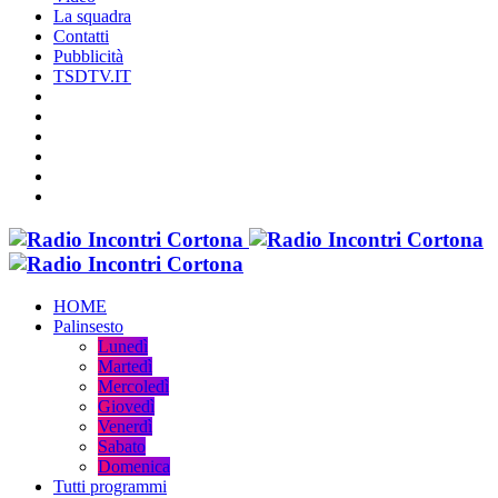
La squadra
Contatti
Pubblicità
TSDTV.IT
HOME
Palinsesto
Lunedì
Martedì
Mercoledì
Giovedì
Venerdì
Sabato
Domenica
Tutti programmi