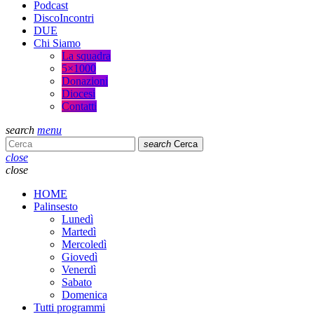
Podcast
DiscoIncontri
DUE
Chi Siamo
La squadra
5×1000
Donazioni
Diocesi
Contatti
search
menu
search
Cerca
close
close
HOME
Palinsesto
Lunedì
Martedì
Mercoledì
Giovedì
Venerdì
Sabato
Domenica
Tutti programmi