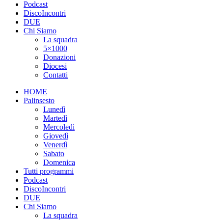
Podcast
DiscoIncontri
DUE
Chi Siamo
La squadra
5×1000
Donazioni
Diocesi
Contatti
HOME
Palinsesto
Lunedì
Martedì
Mercoledì
Giovedì
Venerdì
Sabato
Domenica
Tutti programmi
Podcast
DiscoIncontri
DUE
Chi Siamo
La squadra