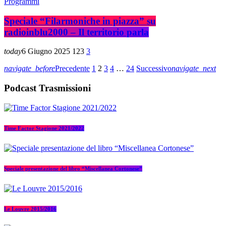
Programmi
Speciale “Filarmoniche in piazza” su
radioinblu2000 – Il territorio parla
today
6 Giugno 2025
123
3
navigate_before
Precedente
1
2
3
4
…
24
Successivo
navigate_next
Podcast Trasmissioni
Time Factor Stagione 2021/2022
Speciale presentazione del libro “Miscellanea Cortonese”
Le Louvre 2015/2016