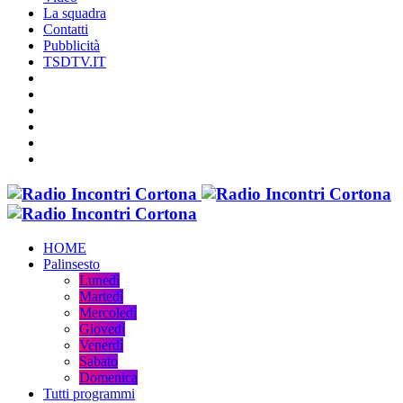
La squadra
Contatti
Pubblicità
TSDTV.IT
HOME
Palinsesto
Lunedì
Martedì
Mercoledì
Giovedì
Venerdì
Sabato
Domenica
Tutti programmi