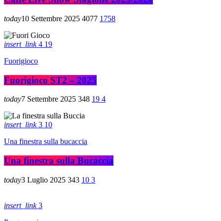
today
10 Settembre 2025
4077
1758
insert_link
4
19
Fuorigioco
Fuorigioco ST2 – 2025
today
7 Settembre 2025
348
19
4
insert_link
3
10
Una finestra sulla bucaccia
Una finestra sulla Bucaccia
today
3 Luglio 2025
343
10
3
insert_link
3