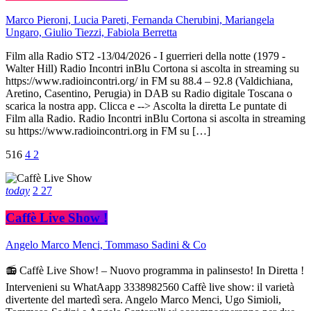
Marco Pieroni, Lucia Pareti, Fernanda Cherubini, Mariangela
Ungaro, Giulio Tiezzi, Fabiola Berretta
Film alla Radio ST2 -13/04/2026 - I guerrieri della notte (1979 -
Walter Hill) Radio Incontri inBlu Cortona si ascolta in streaming su
https://www.radioincontri.org/ in FM su 88.4 – 92.8 (Valdichiana,
Aretino, Casentino, Perugia) in DAB su Radio digitale Toscana o
scarica la nostra app. Clicca e --> Ascolta la diretta Le puntate di
Film alla Radio. Radio Incontri inBlu Cortona si ascolta in streaming
su https://www.radioincontri.org in FM su […]
516
4
2
today
2
27
Caffè Live Show !
Angelo Marco Menci, Tommaso Sadini & Co
📻 Caffè Live Show! – Nuovo programma in palinsesto! In Diretta !
Intervenieni su WhatAapp 3338982560 Caffè live show: il varietà
divertente del martedì sera. Angelo Marco Menci, Ugo Simioli,