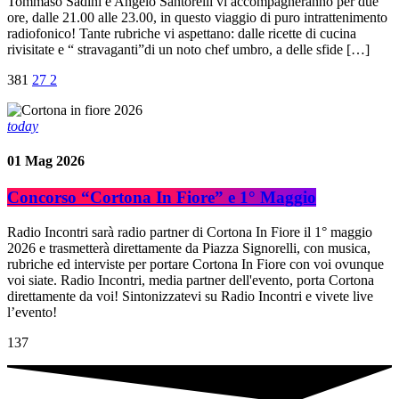
Tommaso Sadini e Angelo Santorelli vi accompagneranno per due
ore, dalle 21.00 alle 23.00, in questo viaggio di puro intrattenimento
radiofonico! Tante rubriche vi aspettano: dalle ricette di cucina
rivisitate e “ stravaganti”di un noto chef umbro, a delle sfide […]
381
27
2
today
01
Mag 2026
Concorso “Cortona In Fiore” e 1° Maggio
Radio Incontri sarà radio partner di Cortona In Fiore il 1° maggio
2026 e trasmetterà direttamente da Piazza Signorelli, con musica,
rubriche ed interviste per portare Cortona In Fiore con voi ovunque
voi siate. Radio Incontri, media partner dell'evento, porta Cortona
direttamente da voi! Sintonizzatevi su Radio Incontri e vivete live
l’evento!
137