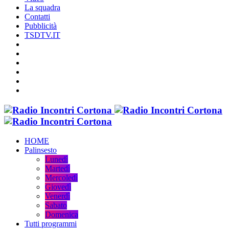
La squadra
Contatti
Pubblicità
TSDTV.IT
HOME
Palinsesto
Lunedì
Martedì
Mercoledì
Giovedì
Venerdì
Sabato
Domenica
Tutti programmi