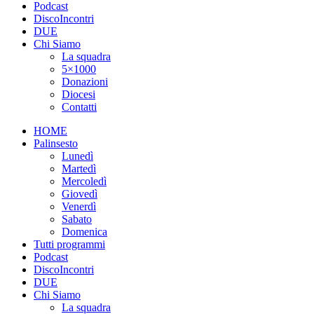
Podcast
DiscoIncontri
DUE
Chi Siamo
La squadra
5×1000
Donazioni
Diocesi
Contatti
HOME
Palinsesto
Lunedì
Martedì
Mercoledì
Giovedì
Venerdì
Sabato
Domenica
Tutti programmi
Podcast
DiscoIncontri
DUE
Chi Siamo
La squadra