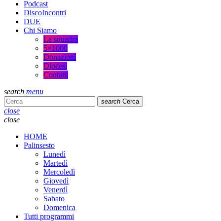
Podcast
DiscoIncontri
DUE
Chi Siamo
La squadra
5×1000
Donazioni
Diocesi
Contatti
search
menu
search
Cerca
close
close
HOME
Palinsesto
Lunedì
Martedì
Mercoledì
Giovedì
Venerdì
Sabato
Domenica
Tutti programmi